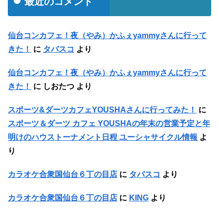
最近のコメント
仙台コンカフェ！夜（やみ）かふぇyammyさんに行って
きた！
に
タバスコ
より
仙台コンカフェ！夜（やみ）かふぇyammyさんに行って
きた！
に
しおたつ
より
スポーツ&ダーツカフェYOUSHAさんに行ってみた！
に
スポーツ＆ダーツ カフェ YOUSHAの年末の営業予定と年
明けのハウストーナメント日程 ユーシャサイクル情報
よ
り
カラオケ合衆国仙台６丁の目店
に
タバスコ
より
カラオケ合衆国仙台６丁の目店
に
KING
より