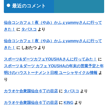
最近のコメント
仙台コンカフェ！夜（やみ）かふぇyammyさんに行って
きた！
に
タバスコ
より
仙台コンカフェ！夜（やみ）かふぇyammyさんに行って
きた！
に
しおたつ
より
スポーツ&ダーツカフェYOUSHAさんに行ってみた！
に
スポーツ＆ダーツ カフェ YOUSHAの年末の営業予定と年
明けのハウストーナメント日程 ユーシャサイクル情報
よ
り
カラオケ合衆国仙台６丁の目店
に
タバスコ
より
カラオケ合衆国仙台６丁の目店
に
KING
より