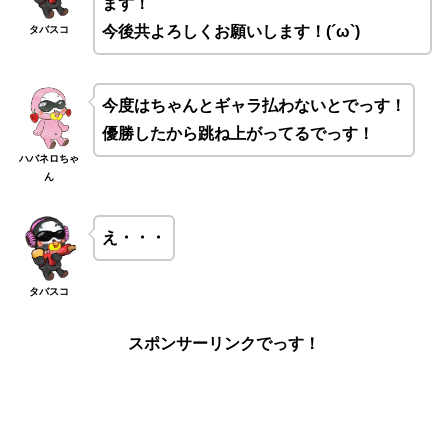
ます！
今後共よろしくお願いします！(´ω`)
タバスコ
今度はちゃんとギャラ払わないとでっす！
優勝したから跳ね上がってるでっす！
ハバネロちゃ
ん
え・・・
タバスコ
スポンサーリンクでっす！