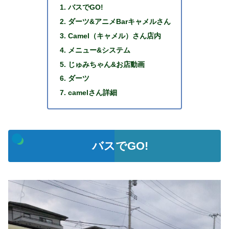
バスでGO!
ダーツ&アニメBarキャメルさん
Camel（キャメル）さん店内
メニュー&システム
じゅみちゃん&お店動画
ダーツ
camelさん詳細
バスでGO!