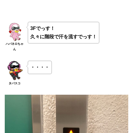
3Fでっす！
久々に階段で汗を流すでっす！
ハバネロちゃ
ん
・・・・
タバスコ