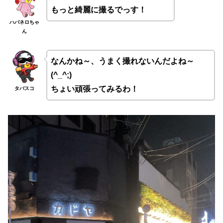
もっと綺麗に撮るでっす！
ハバネロちゃ
ん
なんかね～、うまく撮れないんだよね～
(^_^;)
ちょい頑張ってみるわ！
タバスコ