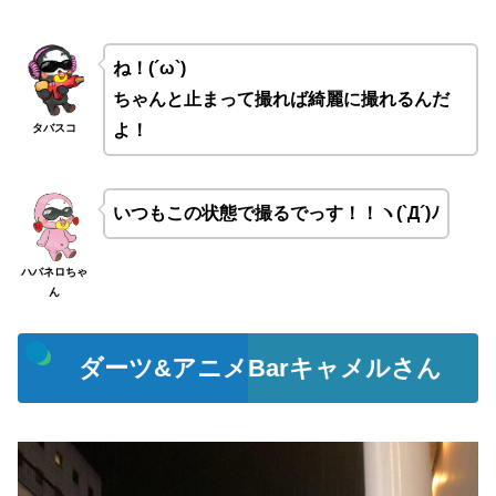
ね！(´ω`)
ちゃんと止まって撮れば綺麗に撮れるんだ
よ！
タバスコ
いつもこの状態で撮るでっす！！ヽ(`Д´)ﾉ
ハバネロちゃ
ん
ダーツ&アニメBarキャメルさん