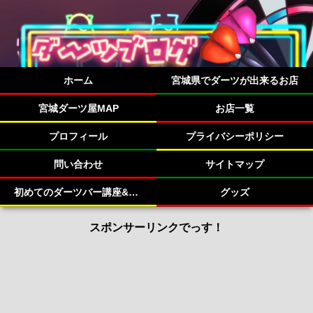
ホーム
宮城県でダーツが出来るお店
宮城ダーツ屋MAP
お店一覧
プロフィール
プライバシーポリシー
問い合わせ
サイトマップ
初めてのダーツバー講座&宮城県のダーツバー紹介！
グッズ
スポンサーリンクでっす！