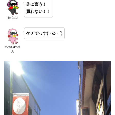
先に言う！
買わない！！
タバスコ
ケチでっす(・ω・`)
ハバネロちゃ
ん