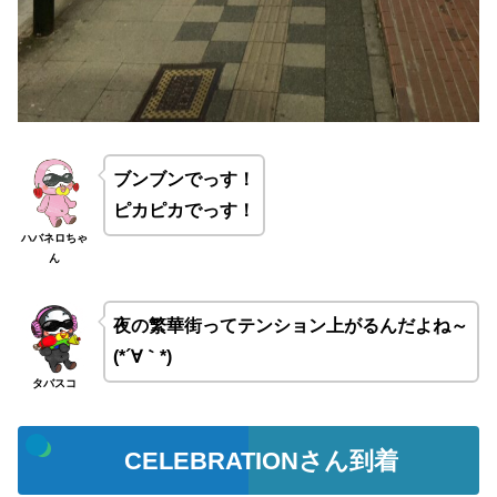
ブンブンでっす！
ピカピカでっす！
ハバネロちゃ
ん
夜の繁華街ってテンション上がるんだよね～
(*´∀｀*)
タバスコ
CELEBRATIONさん到着