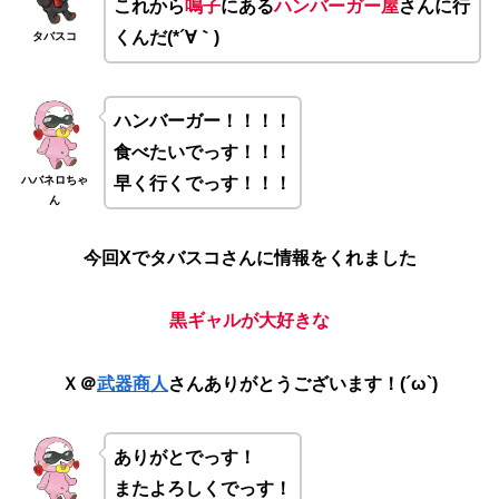
これから
鳴子
にある
ハンバーガー屋
さんに行
くんだ(*´∀｀)
タバスコ
ハンバーガー！！！！
食べたいでっす！！！
ハバネロちゃ
早く行くでっす！！！
ん
今回Xでタバスコさんに情報をくれ
ました
黒
ギャルが大好きな
Ｘ＠
武器商人
さんありがとうございます！(´ω`)
ありがとでっす！
またよろしくでっす！