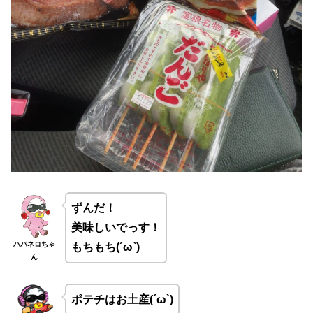
ずんだ！
美味しいでっす！
ハバネロちゃ
もちもち(´ω`)
ん
ポテチはお土産(´ω`)